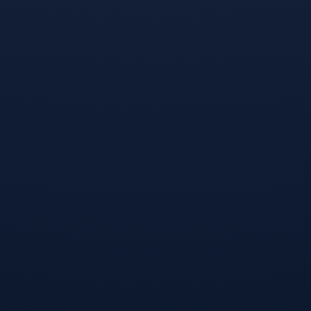
开云体育下载-中亚铁骑与东欧劲旅的巅峰对决，坎塞洛导演逆转，乌兹别克斯坦力克斯洛伐克
开云体育世界杯-绝地重生，克罗地亚铁血逆转厄瓜多尔，内马尔点射致命一击锁乾坤
开云体育中国-蓝衣军团
开云体育平台APP-铁骑
开云体育中国-北欧铁骑
的钢铁防线，坎塞洛如
铮铮破钟表匠，星辰闪
最后冲锋！丹麦读秒绝
何主导意大利对阵喀麦
耀照绿茵—2026世界杯B
杀乌拉圭，布罗佐维奇
隆的生死战
组捷克逆转瑞士，梅西
铸就中场钢铁长城
状态火热引爆全球
发表评论：