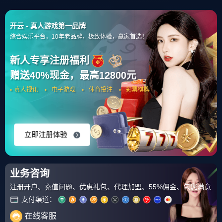
开云体育入口-美州雄风激荡E组，努涅斯闪耀难
救主，美国以快制强击溃乌拉圭
2026-06-12 2:54:31
世界杯
开云美加墨
149
|
0
条评论
2026年世界杯E组第二轮比赛,在万众瞩目中迎来了本届赛事最
具戏剧性的一场强强对话——北美劲旅美国队迎战南美传统
豪强乌拉圭，这不仅是一场关乎小组出线权的生死战，更被
外界视为新旧足球势力碰撞的试金石，当终场哨声在多伦多
国家体育场响起时，比分牌上赫然显示着美国3比2险胜乌拉
圭，而全场最令人动容的，却是落败一方乌拉圭前锋努涅斯
那堪称完美的个人英雄主义表演——他的两粒进球，几乎以
一己之力扛着球队前行，但终究未能阻挡美国队那如潮水般