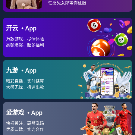
后卫德斯特的斜长传精准找到了后点插上的维阿，后者头球
摆渡，中锋巴洛贡在门前抢点得手，2比0！短短半个小时，
美国队就以两球领先，场内外的乌拉圭球迷陷入了死寂。
努涅斯的觉醒：孤胆英雄的绝唱
就在人们以为比赛即将失去悬念时,乌拉圭的英雄站了出来，
他就是身披9号战袍的努涅斯，这位利物浦前锋，赛前状态就
令人啧啧称奇——在过去一个月的热身赛中，他包揽了全队
80%的进球，堪称“火烫”得不可阻挡，而今晚，他再次证明了
为何他是本届世界杯迄今为止状态最出色的前锋。
第39分钟,乌拉圭获得一次角球机会，当皮球飞向禁区中央，
乌拉圭中卫阿劳霍头球摆渡，略显混乱的禁区中，努涅斯如
同猎豹一般，在人群中抢得落点，随即凌空侧身扫射——皮