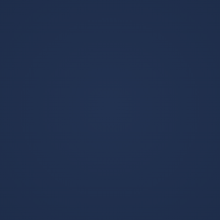
慌乱中的瑞典后卫卡尔斯特罗姆在禁区前沿犯规，意大利队
的灵魂人物巴雷拉站上罚球点，他踢出了一记带着诡异弧线
的电梯球，皮球越过人墙后急速下坠，直挂球门死角，1比
1，意大利人用一记不讲理的远射，扳平了比分。
扳平之后,场面完全倒向了意大利这一边，瑞典队体能下降，
被迫回收，而意大利人则发动了潮水般的攻势，眼看比赛就
要以平局收场，全场最大的英雄站了出来，伤停补时第3分
钟，意大利队发动最后一波进攻，替补上场的拉斯帕多里在
右路送出一记极具穿透性的斜长传，皮球绕过了前点的防守
球员，精准地落在了后点。
这时,一个身影如幽灵般杀出，那是苏亚雷斯，虽然岁月在他
的脸上留下了痕迹，但他门前嗅觉依然是这个星球上最顶级
的，他并没有选择用脚停球，因为他知道，哪怕多停一秒，
瑞典后卫的大长腿就会封堵过来，他直接将身体甩了出去，