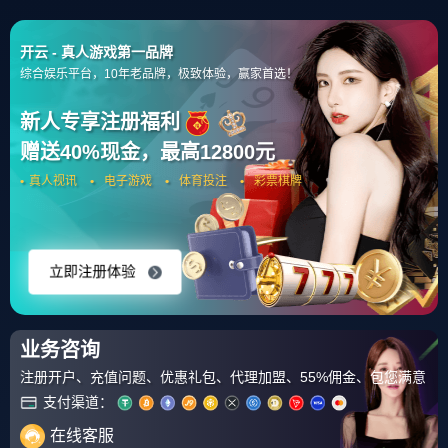
开云体育入口-巴雷拉领衔奏凯歌，哥伦比亚强势
碾压芬兰，世界杯头名之争一锤定音
2026-06-27 6:03:46
球星对决
开云美加墨
85
|
0
条评论
世界杯小组赛的烽火向来残酷而迷人，而在本届赛事D组这场
举世瞩目的“头名之争关键战”中，哥伦比亚用一场极具统治力
的表演，向全世界宣告了他们的雄心，当终场哨声划破夜
空，比分牌上那醒目的数字，不仅记录了一场胜利,更定格了
巴雷拉带领球队碾压芬兰的经典瞬间。
赛前，外界对这场比赛的关注度早已达到沸点，D组前两轮战
罢，哥伦比亚与芬兰同积四分，但因净胜球劣势暂居次席，
这意味着，谁能在这场直接对话中笑到最后，谁就能在半决