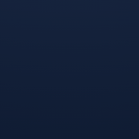
85
次浏览
开云APP-绝杀之夜，足球的诗篇，2026世界杯H组关键战，英格兰与C罗共铸传奇
开云体育在线-铁血防线镇场，德布劳内闪耀—乌拉圭力克丹麦，2026世界杯G组首战惊雷
开云下载-战火与荣耀，
开云体育下载-铁卫定乾
开云体育官方网站-蓝衣