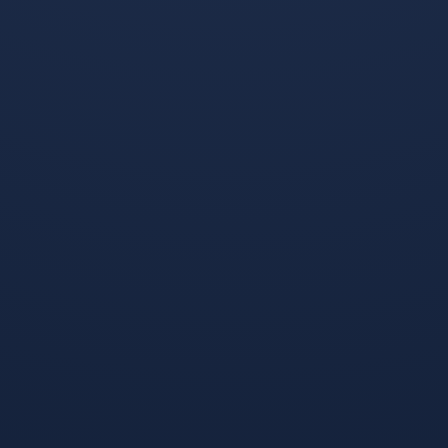
这场世界杯头名之争的关键战，最终以哥伦比亚的完胜告
终，巴雷拉用一场领袖级别的演出，带领球队碾压芬兰，让
哥伦比亚足球的光芒在世界杯舞台上熠熠生辉，这支南美劲
旅，凭借这场胜利，不仅收获了小组头名的位置，更收获了
整个团队无畏前行的信心，世界杯的征程还在继续，但至少
今夜，哥伦比亚人有权为自己欢呼,为巴雷拉致敬。