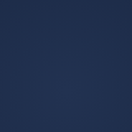
比赛进入最后十五分钟时，芬兰队曾有过几次有威胁的反
击，但哥伦比亚门将表现稳健，后防线也展现出绝对的专
注，第82分钟，巴雷拉再次展示了他的领袖气质——他在中
场断球后一路奔袭，吸引三名防守球员后，巧妙送出身后
球，助攻替补上场的洛佩斯锁定胜局，3-0！比分牌上的数字
彻底击碎了芬兰人最后的幻想。
当主裁判吹响终场哨音时，哥伦比亚全队围在一起庆祝，巴
雷拉被队友们高高抛起，他本场比赛贡献一传一射，更在中
场完成了8次抢断、12次成功对抗的恐怖数据，国际足联官方
数据显示，巴雷拉全场跑动距离超过12公里，冲刺次数达到
38次——这些数字背后,是一名领袖对胜利最执着的渴望。