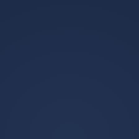
时间里，他们像换了一支球队，中前场逼抢凶狠，传导球也变得流
后不等加纳球员逼抢，直接送出一记40米的精准长传，找到了前
体优势挤开加纳后卫，倒三角回传到中路，凯塞多跟上推射破