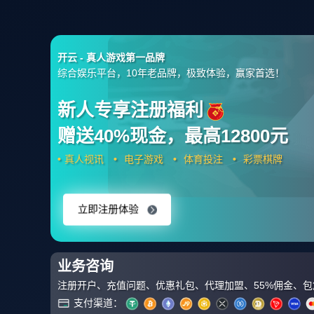
首页
球队
开云体育在线-黑马冲
尔，坎塞洛如何用一脚
2026-06-22 3:38:58
球星对决
开云美加墨
两种命运的碰撞