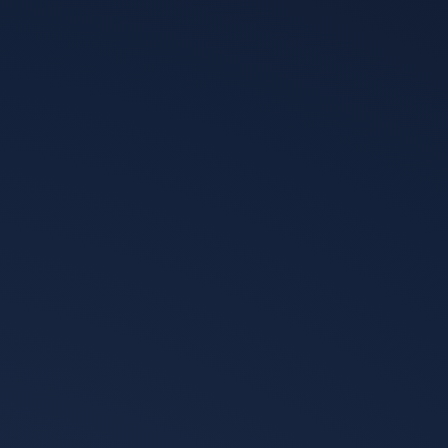
热门推荐
网友点评
开云体育2026-年度焦点
篮球世界从不缺少对决，但
之战，当国王摘下玫
有些比赛注定超越胜负，成
为时代的界碑，当萨克...
瑰，开拓者时代悄然落
开云体育中国-阿什拉夫
幕
2023年9月的一场国际足球
爆发，日本完胜阿尔及
友谊赛，比分牌定格在4:0，
摩洛哥球星阿...
利亚，亚洲足球的觉醒
开云体育官网-西决生死
与非洲雄狮的黄昏
当终场哨声响起，比分定格
战焦点战，热火打穿雷
在112-98，迈阿密热火队球