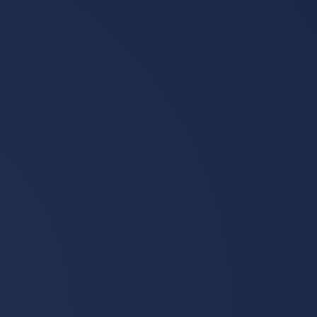
开云体育2026-蓝衣军团强势回归，意大利控场
压制保加利亚，穆西亚拉星光闪耀2026世界杯A
组焦点战
开云体育app-绝杀时刻，蓝白之殇—2026世界杯
E组美国队力克乌拉圭，萨内闪耀全场
开云体育中国-蓝衣军团的钢铁防线，坎塞洛如何
主导意大利对阵喀麦隆的生死战
开云APP-钢铁意志与致命一击，2026世界杯G
组，德国逆转丹麦，布罗佐维奇完成史诗绝杀
开云下载-战火与荣耀，2026世界杯C组，克罗地
亚碾压加纳，加维完成致命一击
开云体育下载-铁卫定乾坤，范戴克力挽狂澜，意
大利险胜秘鲁锁定A组头名
开云体育平台APP-铁骑铮铮破钟表匠，星辰闪耀
照绿茵—2026世界杯B组捷克逆转瑞士，梅西状
态火热引爆全球