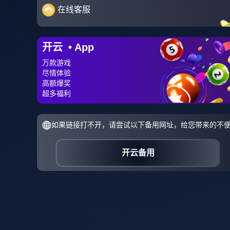
2026年世界杯C组第三轮，加纳与厄瓜多尔
一负，同积三分，净胜球也相差无几，谁赢，谁
对于加纳来说，这支非洲劲旅承载着整个非洲大陆
小组出局后，这支年轻的队伍憋着一股劲，而厄
击败了东道主卡塔尔，逼平荷兰，展现出不俗
病——他们的核心中场、效力于意甲豪门国际
肉，赛前被列为“出战成疑”。
比赛当天下午，球场大屏幕公布首发名单时，
32岁的老将，戴着队长袖标，踏上了卢赛尔体
上半场：加纳的闪电战与厄瓜
比赛开始后，加纳队展现出了极高的战术素养，