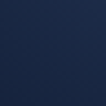
这两次进攻，都源自于坎塞洛的策动，他没有
厄瓜多尔逆转的最大功臣，他的传球像手术刀
苏莱曼纳在赛后接受采访时说：“我们一直以
你防不住他的头脑。”
终场与回响
厄瓜多尔以2比1击败加纳，以小组第二的身份
倒在了小组赛阶段。
赛后，坎塞洛被评为全场最佳球员，他坐在新
条伤腿，是怎么做到送出那么多次关键传球的？
指自己的太阳穴，“我知道自己跑不动了，所
这番话，像一个寓言，本届世界杯C组的故事