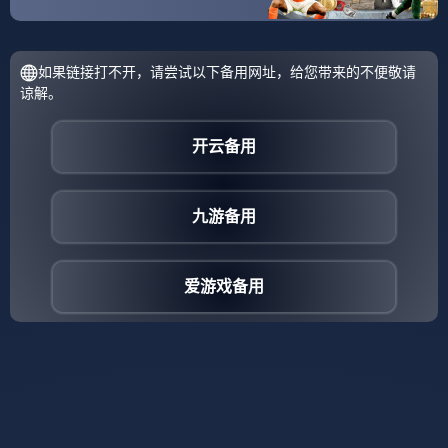
防线，精准地找到了后排插上的中场队友赫伊别尔，后者轻
松推射远角，1比0。
这粒进球将托纳利的足球智慧展现得淋漓尽致,要知道，通常
在禁区弧顶用“假射真传”的球员，往往会被诟病“花哨而不实
用”，但托纳利抓住的恰恰是德国防线在那一刻瞬间的“短路”
——他们对托纳利的远射威胁过于忌惮，以至于忘记了实际
持球者的真正意图，这不是运气，这是对比赛细节近乎偏执
的研究。