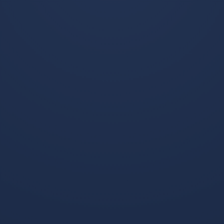
“托纳利不仅是这场比赛的MVP，他是本届世界杯迄今为止最
好的球员。”赛后发布会上，丹麦队主帅毫不吝啬赞美之词，
数据不会说谎：托纳利全场触球112次，传球成功率94%，创
造5次关键传球，完成3次抢断和4次拦截，还贡献一传一射，
但真正让人感到恐怖的，是他在场上那种“一步看三步”的大局
观——他总是比场上所有球员想得更远、更快、更精准。
四年前,托纳利曾被称为“意大利足球的希望”，但2024年欧洲
杯上的那次致命失误，让他一度陷入职业生涯的低谷，没有
人想到，他会以“归化球员”的身份代表丹麦出战，并在世界杯
的舞台上完成如此震撼的救赎，赛后，托纳利面对镜头说了
一句意味深长的话：“足球不会因为你是谁而对你网开一面，
它只奖励那些真正准备好的人。”