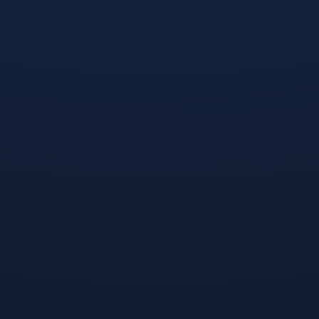
126
次浏览
开云官网-非洲雄狮怒吼，喀麦隆防守反击战术完美演绎，莱万多夫斯基一战封神击溃意大利
开云体育中国-2026世界杯E组激战，美国险胜泰国，罗德里戈闪耀全场