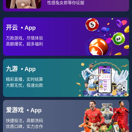
能优势在中场持续施压，而保加利亚则更多地依靠反击寻找
机会，比赛进行到第68分钟，巴雷拉再次站了出来——他在
前场接到队友的长传球后，用胸部稳稳卸下皮球，紧接着在
两名防守球员的夹击下强行转身，突入禁区，面对出击的门
将，巴雷拉冷静地选择了低射远角，皮球贴地滑过门将的指
尖，击中门柱内侧弹入网窝，2-1，保加利亚反超比分！
这一刻,全场沸腾，巴雷拉在进球后的怒吼，仿佛将之前所有
的压抑与不甘一并释放，他的表现不仅体现在数据上，更在
于他在关键时刻的决策力与执行力，作为一名经验丰富的中
场球员，巴雷拉在本场比赛中承担了从组织到终结的几乎所
有任务，他的跑位、覆盖面积以及对抗中的稳定性，都展现
出了世界级水准。