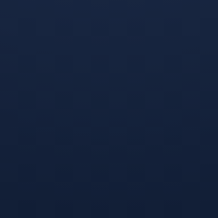
154
次浏览
开云体育中国-蓝衣军团强势复苏，2026世界杯D组意大利完胜比利时，萨卡成最耀眼新星
开云APP-绝地反击！乌拉圭逆转美国，维尼修斯带队取胜锁定2026世界杯E组头名