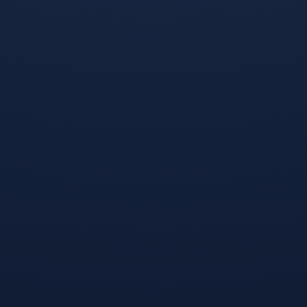
143
次浏览
开云体育2026-北欧铁骑破南美坚盾，丹麦险胜乌拉圭，魔笛闪耀奏响世界杯华章
开云体育app-风暴中的欧洲红魔，2026世界杯D组关键战，比利时大胜意大利，福登带队奏凯，节奏如潮