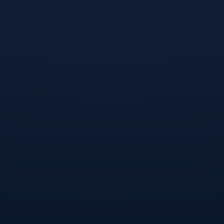
开云体育2026-蓝衣军团
开云体育app-绝杀时
开云体育在线-节奏之
强势回归，意大利控场
刻，蓝白之殇—2026世
王，维尼修斯掌控全
压制保加利亚，穆西亚
界杯E组美国队力克乌拉
局，澳大利亚完胜芬兰
拉星光闪耀2026世界杯A
圭，萨内闪耀全场
挺进八强
组焦点战
发表评论：