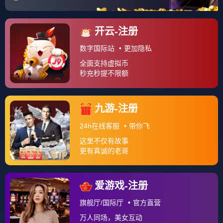
军团拥有着世界级的中场配置，莫德里奇虽然年事已高，但
依旧能凭借经验掌控节奏；佩里西奇和克拉马里奇在边路的
冲击力，更是任何球队都不敢小觑的杀招，反观伊朗队，虽
然防守硬朗、身体对抗强悍，但技术层面的短板和对大赛节
奏的掌控能力，一直被外界视为隐患，人们普遍认为，面对
克罗地亚这样擅长传控、节奏变化自如的球队,伊朗队很难全
身而退。
足球的魅力恰恰在于它的不可预测性，比赛开场后，伊朗队
并没有像外界想象的那样龟缩防守，而是出人意料地采取了
高位逼抢策略，京多安的战术布置非常明确：放弃无效的边
路纠缠，集中兵力在中场绞杀，切断莫德里奇与锋线的联
系，这一招的狠辣之处在于，它直接打在了克罗地亚阵容的
“七寸”上，莫德里奇虽然技艺高超，但体能的下降和对抗强度
的提升，使得他在伊朗队三人包夹的围剿下不断丢球,格子军