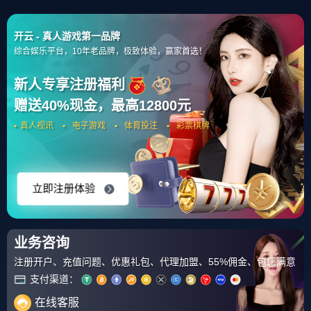
开云体育平台APP-中东雄狮怒吼，伊朗完胜克罗
地亚，京多安临场调度引爆C组悬念
2026-06-20 18:59:09
球队巡礼
开云美加墨
100
|
0
条评论
2026年世界杯C组的较量，原本被外界视为“死亡之组”的博
弈，如今却因为一场令人瞠目结舌的结果而彻底颠覆了所有
人的预期，伊朗队，在所有人都不看好的情况下，以一场酣
畅淋漓的完胜击溃了格子军团克罗地亚，而主导这一切的，
正是那位站在场边、戴着眼镜、眼神中闪烁着战术智慧的德
国教头——京多安，他的临场调整堪称神来之笔,让这支亚洲
劲旅焕发出了前所未有的战斗力。
赛前，几乎所有的舆论分析都倾向于克罗地亚，毕竟，格子