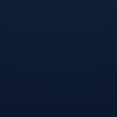
开云体育2026-蓝衣军团
开云体育app-绝杀时
开云体育在线-节奏之
强势回归，意大利控场
刻，蓝白之殇—2026世
王，维尼修斯掌控全
压制保加利亚，穆西亚
界杯E组美国队力克乌拉
局，澳大利亚完胜芬兰
拉星光闪耀2026世界杯A
圭，萨内闪耀全场
挺进八强
组焦点战
发表评论：