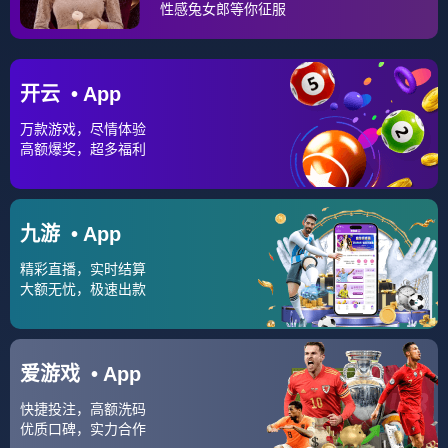
团的进攻体系因此彻底瘫痪。
上半场第27分钟，伊朗队的努力终于取得了回报，在一次前
场反抢成功后，塔雷米在禁区弧顶处一脚势大力沉的远射，
皮球击中横梁下沿弹入网窝，全场沸腾！这粒进球并非偶
然，而是京多安“以快制慢、以拼代巧”战术思想的完美体现，
伊朗队并不追求控球率的绝对优势，而是将每一次触球都转
化为伤害对手的武器，他们的反击速度极快，从后场到前场
的传递往往不超过三脚，直接穿透克罗地亚并不稳固的防
线，这种“电光火石”般的打法,让习惯了温吞水式控球的克罗
地亚后防叫苦不迭。