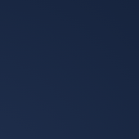
员相拥庆祝，而...
霆，团队篮球的终极胜
开云体育官方网站-卡瓦
利
当终场哨声划破汉堡港的夜
哈尔刷新纪录之夜，土
空,比分牌上冰冷的“2-1”凝固
了一段跨越九...
耳其用希腊的鲜血书写
开云体育app-贝蒂斯对
史诗
当皇家贝蒂斯那抹标志性的
阵洪都拉斯，斯通斯用
翠绿，遇上洪都拉斯国家队
深邃的蓝白条纹，一场...
防守艺术，在绿茵场写
下沉默诗篇
最近发表
开云官网-生死时速，传奇定格，哥伦比亚绝杀挪
威，内马尔致命一击引爆世界杯头名之争
开云FIFA-2026世界杯巅峰对决，秘鲁完胜加
纳，佩德里带队谱写激战传奇
开云FIFA-节奏之巅，2026世界杯复仇之战，伊
朗绝杀匈牙利，三笘薰致命一击