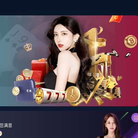
历届冠军
巡礼
世界杯
球星对决
风暴席卷F组，巴西闪电横扫秘鲁，
坤
94
|
0
条评
在马德里竞技的大都会球场拉开帷幕，五届世界杯冠军巴西队迎战南
一场南美足球风格的极致碰撞——桑巴足球的华丽与秘鲁坚韧的