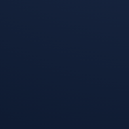
开云官网-生死时速，传奇定格，哥伦比亚绝
开云FIF
杀挪威，内马尔致命一击引爆世界杯头名之
加纳，佩
争
发表评论：