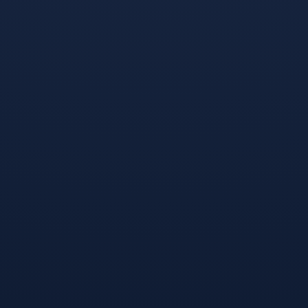
A-2026世界杯巅峰对决，秘鲁完胜
开云FIFA-节奏之巅，2026世界杯复仇之
德里带队谱写激战传奇
战，伊朗绝杀匈牙利，三笘薰致命一击