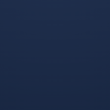
弃了无效的倒脚，不再执着于在阵地战中“绣花”，而是高效地
利用突尼斯队压上进攻后的空当，他们用精准的长传、快速
的边中结合，一次次撕开对手防线，整场比赛，巴西队虽然
控球少，但创造出的绝对机会却远多于对手，这种“反脆弱”的
打法，让身体素质出众、擅长高位压迫的突尼斯队感到极度
不适应，他们就像一拳打在棉花上，空有力量却无处发泄。
争冠之路：成熟的代价与回报
这场世界杯争冠战焦点战的结果,不仅是一场胜利，更是一个
强烈的信号：这支巴西队已经完成了蜕变，他们不再是那个
只会踢“顺风球”的天才舞蹈团，而是一支可以为了胜利“牺牲
华丽”、踢得“丑陋”的钢铁之师，托纳利的崛起，弥补了巴西
队多年来在后腰位置上的短板，当桑巴军团学会了在逆境中
忍耐，在反击中一击致命，他们便拥有了全世界最恐怖的武