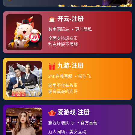
控球权，以一种近乎“反桑巴”的务实姿态，打出了一场教科书
级别的防守反击，最终凭借托纳利在中场的统治级表现，2:1
力克强敌，在世界杯争冠之路上迈出了坚实的一步。
桑巴足球的“变脸”：从华丽到务实
当巴西队的首发名单公布时,外界一片哗然，主帅并没有排出
传统的4-2-3-1攻击阵型，而是摆出了一个三中卫体系，在中
场囤积重兵，意图非常明确——先扎紧篱笆，再寻求致命一
击，这在此前几届大赛中极度罕见，巴西足球的灵魂是“美丽
足球”，是脚法华丽、进攻如水银泻地，但在这届世界杯的争
冠焦点战中，巴西队终于学会了“为胜利而丑陋”。
开场后的走势印证了这一判断,突尼斯队显然做了充分的赛前
准备，他们体能充沛，高位逼抢凶悍，前20分钟甚至将巴西
队压制在了半场，突尼斯人通过边路的快速推进和中路的密