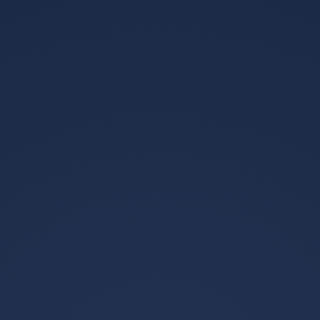
脚送出一记40米的过顶长传，球精准地绕过突尼斯整条后防
线，落到了边路快马利马的脚下，后者随即低平球传中，包
抄到位的维尼修斯轻松推射破门，这个进球的70%功劳要记在
托纳利身上，正是他的视野与脚法，将复杂的阵地战简化为
了一次高效的闪电战。
下半场,突尼斯队加强了攻势，体能有所下降的巴西队一度陷
入被动，突尼斯在第65分钟通过角球机会扳平比分，就在突
尼斯人认为他们将带走一分时，托纳利再次挺身而出，第78
分钟，巴西队获得前场定位球，托纳利开出的皮球带着强烈
的旋转和诡异的下坠，直接绕过了前点所有争顶球员，重重
地砸在立柱内侧弹入网窝，这粒进球，是力量与弧线的完美
结合，也是他全场不知疲倦奔跑的最好奖赏。
防守反击奏效：巴西的“反脆弱”胜利