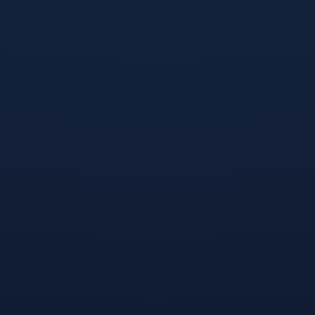
142
次浏览
开云平台-奇迹之师，哥斯达黎加完胜伊拉克，阿方索·戴维斯领航关键战役
开云APP-伊朗风暴席卷北欧，罗德里戈闪耀，2026世界杯上演最意外强强对话