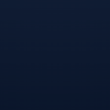
开云官网-生死时速，传
开云FIFA-2026世界杯巅
开云FIFA-节奏之巅，
奇定格，哥伦比亚绝杀
峰对决，秘鲁完胜加
2026世界杯复仇之战，
挪威，内马尔致命一击
纳，佩德里带队谱写激
伊朗绝杀匈牙利，三笘
引爆世界杯头名之争
战传奇
薰致命一击
发表评论：