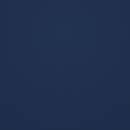
赛后,数据统计显示巴西队的控球率仅为41%，射门次数也以
10比15落后于突尼斯，按照传统的足球观念，这几乎是一支
“弱队”的数据，但巴西队用实际行动证明了：在世界杯的争冠
战中，结果永远比过程重要。
这场比赛的胜利,是对“防守反击”战术的最高礼赞，巴西队放