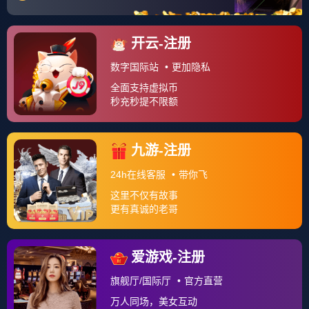
比赛仅仅进行到第8分钟,意大利队就打破了僵局，萨卡在右路
接巴雷拉的精准长传，用他那招牌式的灵动变向晃开喀麦隆
左后卫，随即送出一记低平球传中，禁区弧顶无人防守的基
耶萨迎球怒射，皮球直窜球门右下角，1:0！整个进球过程流
畅得宛如训练中的配合演练，喀麦隆防线在这一刻显得如此
迟缓而笨拙。