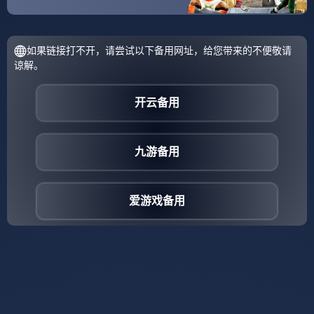
纳纳尽管做出扑救，却只能目送皮球擦柱入网，2:0！萨卡在
进球后做出了一个标志性的“滑翔机”庆祝动作，卢塞尔体育场
的意大利球迷陷入了疯狂。
如果说上半场的萨卡展现的是个人进攻能力,那么下半场则属
于他的助攻时刻，第57分钟，意大利队发动快速反击，萨卡
在右路持球推进，面对喀麦隆后卫的回追，他冷静地观察着
队友跑位，突然，他送出一记外脚背搓传，皮球划过一道优
美弧线，恰好落在后插上的左后卫迪马尔科头顶——鱼跃冲
顶，3:0！这记助攻堪称艺术品般的精度与想象力，连喀麦隆
主帅在场边都露出了无奈的摇头。
非洲雄狮的溃败与无奈
喀麦隆并非没有做出抵抗,第40分钟，他们曾通过一次角球机
会制造威胁——后点包抄的舒波-莫廷头球攻门，被意大利门