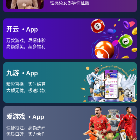
这粒进球彻底释放了意大利队的进攻欲望,在随后的20分钟
里，蓝衣军团控球率一度达到68%，佩莱格里尼和巴雷拉在中
场的调度游刃有余，而萨卡与基耶萨的两翼齐飞，则让喀麦
隆防线疲于奔命，非洲雄狮试图通过身体对抗打乱意大利的
节奏，但曼奇尼麾下的这支球队早已不是四年前那支缺乏战
术深度的队伍——他们学会了用快速短传瓦解逼抢，用跑位
撕裂防守。
萨卡魔术秀，蓝衣军团全面开花
第32分钟,萨卡再次用个人能力改写了比分，他在右路与巴雷
拉完成撞墙配合后，带球内切至禁区前沿，面对三名喀麦隆
防守球员的包夹，这位英格兰边锋突然加速横向扯动，在闪
转腾挪间找到了射门角度——一记贴地斩直奔远角，门将奥