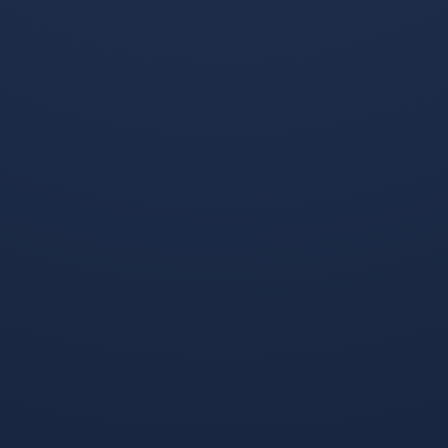
萨卡传奇能否延续？
本场比赛最令人印象深刻的,无疑是萨卡那道划破夜空的弧
线，从2020年欧洲杯决赛罚失点球的那个少年，到如今世界
杯赛场独造三球的全能巨星，萨卡用四年时间完成了完美蜕
变，他的突破、传球、射门、跑位——几乎每一项技能都被
磨砺得锋芒毕露，赛后，国际足联赛事技术小组将他评为本
场MVP，而社交媒体上，#萨卡闪耀#的话题已突破两亿阅读
量。
“他正在成为这个时代最好的边路球员之一。”意大利媒体《米
兰体育报》如此评价，而曼奇尼在赛后新闻发布会上被问及
萨卡的表现时，露出了难得的笑容：“当他状态这么好时，我
们的进攻就拥有了无限可能，是的，萨卡就是那个能让一切