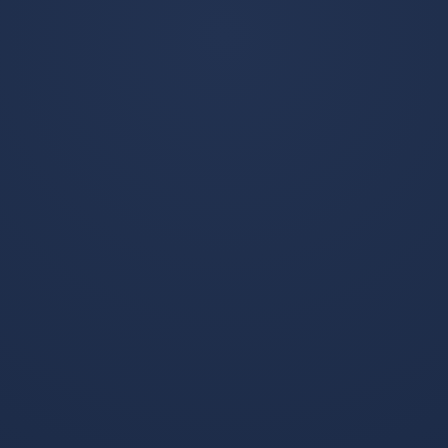
但净胜球处于劣势，D组的最后一轮将上演意大利与巴西的巅
峰对决——这场“冠军级较量”将直接决定小组头名归属。
对于喀麦隆来说,连败之后晋级希望已然渺茫，他们并非没有
能力与强队周旋，但糟糕的战术执行力与关键位置的个人失
误，让他们付出了惨痛代价，最后一场面对已经出线的韩国
队，或许唯一的意义在于为荣誉而战。