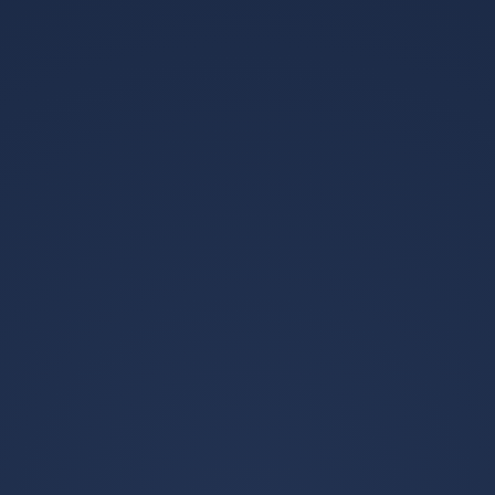
将多纳鲁马神勇化解，下半场伊始，喀麦隆一度加强了中前
场逼抢，试图通过高位压迫打乱意大利的出球节奏，但遗憾
的是，他们缺乏能够持续输出的前场核心，而意大利防线在
巴斯托尼和卡拉菲奥里的带领下稳如磐石。
当萨卡在第78分钟被换下场时,全场爆发出震耳欲聋的掌声
——这是对一位伟大表演者的最高致敬，替补登场的拉斯帕
多里在终场前再补一刀，角球混战中门前抢点得手，将比分
锁定为4:0，喀麦隆球员瘫坐在草坪上，目光中写满了绝望，
这支曾在1990年震惊世界的非洲雄狮，在本届赛事的死亡之
组中，两场比赛一分未得，出线仅剩理论可能。
D组格局与意大利前景
此役过后,意大利两战全胜积6分，凭借净胜球优势暂居D组榜
首，同组的另一场比赛，巴西以2:1艰难击败韩国，同样积6分