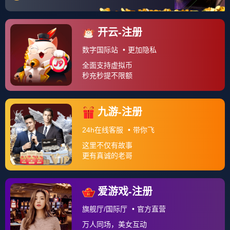
死战”——胜者昂首挺进十六强，败者将背负遗憾踏上归途，
所有的目光都聚焦在吉列体育场，空气中弥漫着担忧、期待
与狂热交织的气息。
荷兰队率先发难,他们的中前场如潮水般涌来，德佩与加克波
的连线撕裂了比利时防线的一角，仅仅第十七分钟，荷兰便
凭借一记精准的远射洞穿了库尔图瓦的十指关，看台上橙色
一片沸腾，而比利时球迷的心中则沉甸甸地压上了一块巨
石，更令人揪心的是，比利时队在随后的二十分钟里陷入了
被动，德布劳内因伤被提前换下，替补席上的队友面色凝
重，场边的比利时主帅紧锁眉头，似乎握紧了最后一根救命
稻草。
半场结束,比利时0:1落后，更衣室里，没有人说话，就在这
时，一个人站了起来——哈兰德，这位金发飘扬、目光如炬
的锋线杀手，用低沉而坚定的声音打破了沉默：“现在还不到